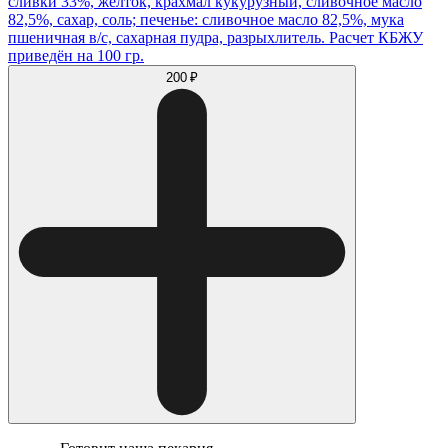
сливки 33%, желток, крахмал кукурузный, сливочное масло
82,5%, сахар, соль; печенье: сливочное масло 82,5%, мука
пшеничная в/с, сахарная пудра, разрыхлитель. Расчет КБЖУ
приведён на 100 гр.
200 ₽