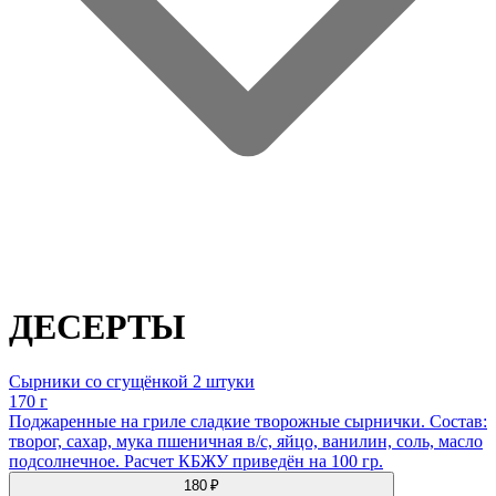
ДЕСЕРТЫ
Сырники со сгущёнкой 2 штуки
170 г
Поджаренные на гриле сладкие творожные сырнички. Состав:
творог, сахар, мука пшеничная в/с, яйцо, ванилин, соль, масло
подсолнечное. Расчет КБЖУ приведён на 100 гр.
180 ₽