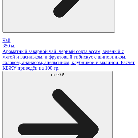
Чай
350 мл
Ароматный заварной чай: чёрный сорта ассам, зелёный с
мятой и васильком, и фруктовый гибискус с шиповником,
яблоком, ананасом, апельсином, клубникой и малиной. Расчет
КБЖУ приведён на 100 гр.
от
90 ₽