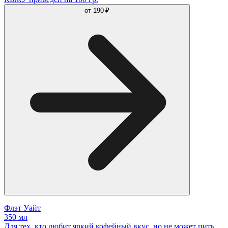
от
190 ₽
Флэт Уайт
350 мл
Для тех, кто любит яркий кофейный вкус, но не может пить