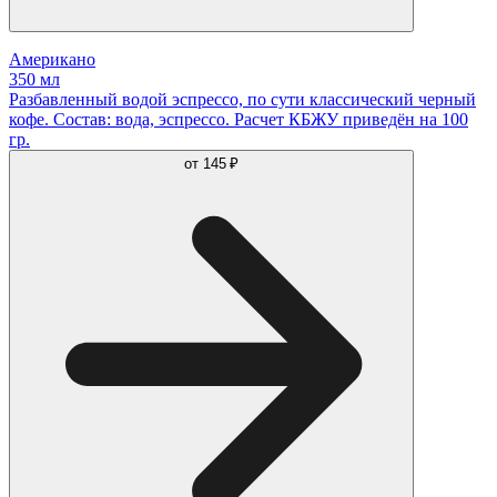
Американо
350 мл
Разбавленный водой эспрессо, по сути классический черный
кофе. Состав: вода, эспрессо. Расчет КБЖУ приведён на 100
гр.
от
145 ₽