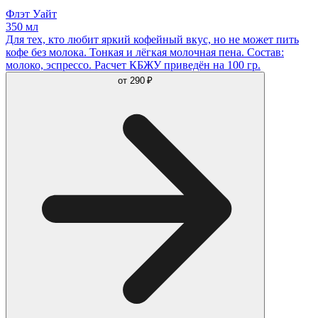
Флэт Уайт
350 мл
Для тех, кто любит яркий кофейный вкус, но не может пить
кофе без молока. Тонкая и лёгкая молочная пена. Состав:
молоко, эспрессо. Расчет КБЖУ приведён на 100 гр.
от
290 ₽