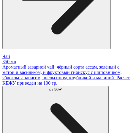
Чай
350 мл
Ароматный заварной чай: чёрный сорта ассам, зелёный с
мятой и васильком, и фруктовый гибискус с шиповником,
яблоком, ананасом, апельсином, клубникой и малиной. Расчет
КБЖУ приведён на 100 гр.
от
90 ₽