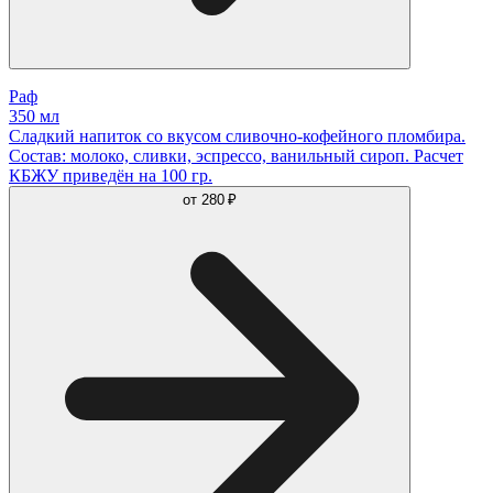
Раф
350 мл
Сладкий напиток со вкусом сливочно-кофейного пломбира.
Состав: молоко, сливки, эспрессо, ванильный сироп. Расчет
КБЖУ приведён на 100 гр.
от
280 ₽