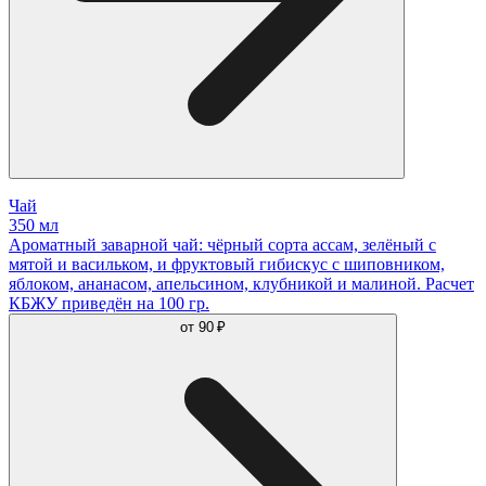
Чай
350 мл
Ароматный заварной чай: чёрный сорта ассам, зелёный с
мятой и васильком, и фруктовый гибискус с шиповником,
яблоком, ананасом, апельсином, клубникой и малиной. Расчет
КБЖУ приведён на 100 гр.
от
90 ₽