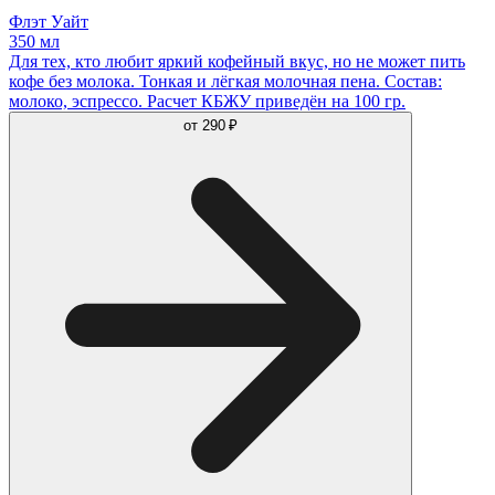
Флэт Уайт
350 мл
Для тех, кто любит яркий кофейный вкус, но не может пить
кофе без молока. Тонкая и лёгкая молочная пена. Состав:
молоко, эспрессо. Расчет КБЖУ приведён на 100 гр.
от
290 ₽