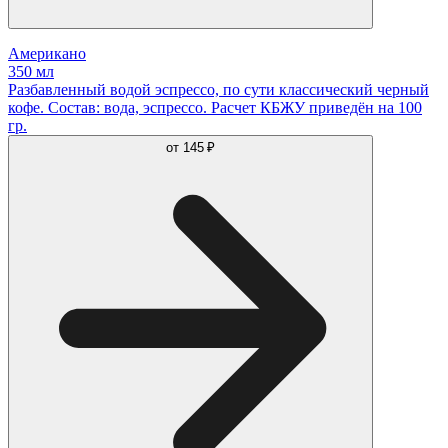
Американо
350 мл
Разбавленный водой эспрессо, по сути классический черный
кофе. Состав: вода, эспрессо. Расчет КБЖУ приведён на 100
гр.
от
145 ₽