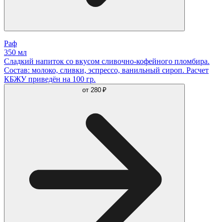
Раф
350 мл
Сладкий напиток со вкусом сливочно-кофейного пломбира.
Состав: молоко, сливки, эспрессо, ванильный сироп. Расчет
КБЖУ приведён на 100 гр.
от
280 ₽