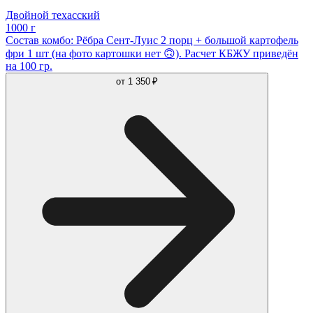
Двойной техасский
1000 г
Состав комбо: Рёбра Сент-Луис 2 порц + большой картофель
фри 1 шт (на фото картошки нет 🙃). Расчет КБЖУ приведён
на 100 гр.
от
1 350 ₽