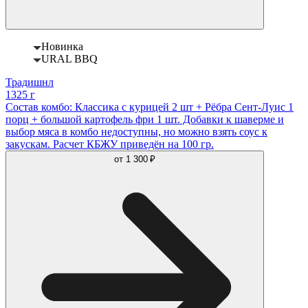
Новинка
URAL BBQ
Традишнл
1325 г
Состав комбо: Классика с курицей 2 шт + Рёбра Сент-Луис 1
порц + большой картофель фри 1 шт. Добавки к шаверме и
выбор мяса в комбо недоступны, но можно взять соус к
закускам. Расчет КБЖУ приведён на 100 гр.
от
1 300 ₽