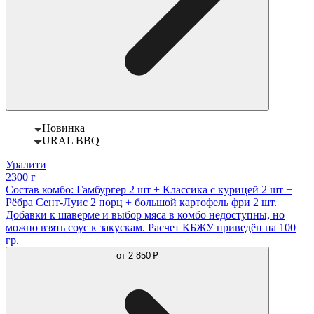
Новинка
URAL BBQ
Уралити
2300 г
Состав комбо: Гамбургер 2 шт + Классика с курицей 2 шт +
Рёбра Сент-Луис 2 порц + большой картофель фри 2 шт.
Добавки к шаверме и выбор мяса в комбо недоступны, но
можно взять соус к закускам. Расчет КБЖУ приведён на 100
гр.
от
2 850 ₽