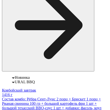
Новинка
URAL BBQ
Ковбойский завтрак
1416 г
Состав комбо: Рёбра Сент-Луис 2 порц + Брискет 1 порц +
Рваная свинина 100 гр + большой картофель фри 1 шт +
большой техасский BBQ-соус 1 шт + добавки: фасоль, коул