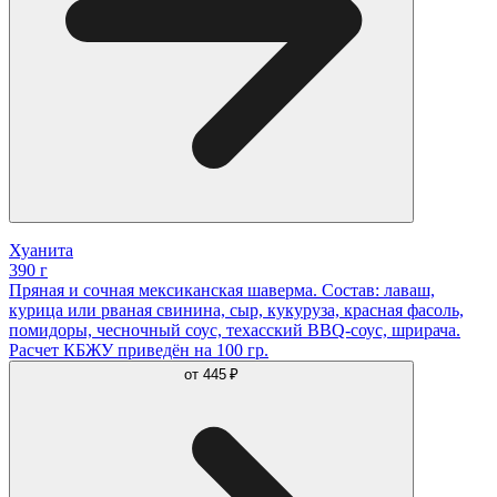
Хуанита
390 г
Пряная и сочная мексиканская шаверма. Состав: лаваш,
курица или рваная свинина, сыр, кукуруза, красная фасоль,
помидоры, чесночный соус, техасский BBQ-соус, шрирача.
Расчет КБЖУ приведён на 100 гр.
от
445 ₽