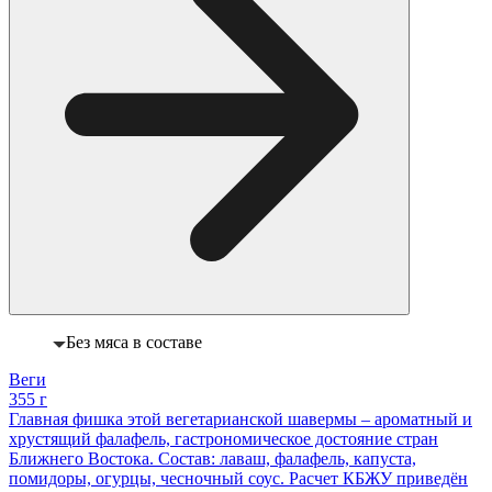
Без мяса в составе
Веги
355 г
Главная фишка этой вегетарианской шавермы – ароматный и
хрустящий фалафель, гастрономическое достояние стран
Ближнего Востока. Состав: лаваш, фалафель, капуста,
помидоры, огурцы, чесночный соус. Расчет КБЖУ приведён