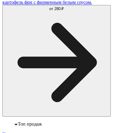
картофель фри с фирменным белым соусом.
от
280 ₽
Топ продаж