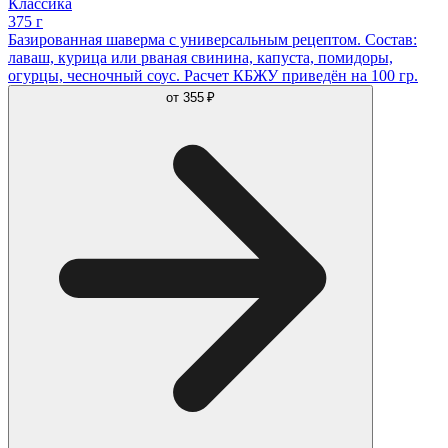
Классика
375 г
Базированная шаверма с универсальным рецептом. Состав:
лаваш, курица или рваная свинина, капуста, помидоры,
огурцы, чесночный соус. Расчет КБЖУ приведён на 100 гр.
от
355 ₽