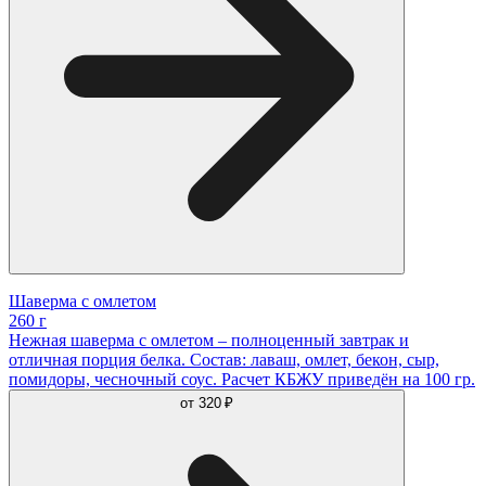
Шаверма с омлетом
260 г
Нежная шаверма с омлетом – полноценный завтрак и
отличная порция белка. Состав: лаваш, омлет, бекон, сыр,
помидоры, чесночный соус. Расчет КБЖУ приведён на 100 гр.
от
320 ₽