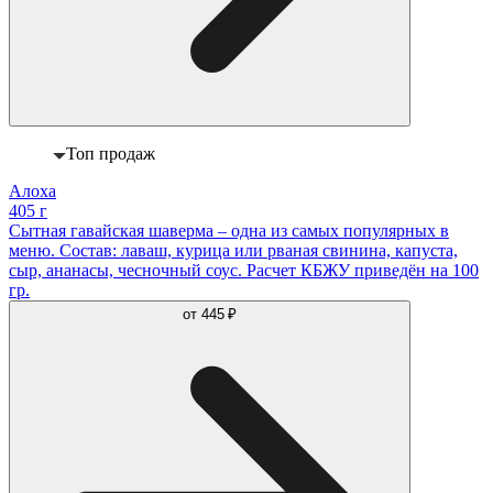
Топ продаж
Алоха
405 г
Сытная гавайская шаверма – одна из самых популярных в
меню. Состав: лаваш, курица или рваная свинина, капуста,
сыр, ананасы, чесночный соус. Расчет КБЖУ приведён на 100
гр.
от
445 ₽