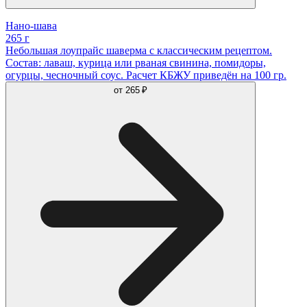
Нано-шава
265 г
Небольшая лоупрайс шаверма с классическим рецептом.
Состав: лаваш, курица или рваная свинина, помидоры,
огурцы, чесночный соус. Расчет КБЖУ приведён на 100 гр.
от
265 ₽