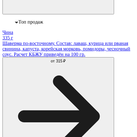
Топ продаж
Чина
335 г
Шаверма по-восточному. Состав: лаваш, курица или рваная
свинина, капуста, корейская морковь, помидоры, чесночный
соус. Расчет КБЖУ приведён на 100 гр.
от
315 ₽