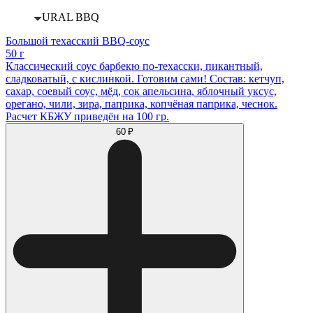
URAL BBQ
Большой техасский BBQ-соус
50 г
Классический соус барбекю по-техасски, пикантный,
сладковатый, с кислинкой. Готовим сами! Состав: кетчуп,
сахар, соевый соус, мёд, сок апельсина, яблочный уксус,
орегано, чили, зира, паприка, копчёная паприка, чеснок.
Расчет КБЖУ приведён на 100 гр.
60 ₽