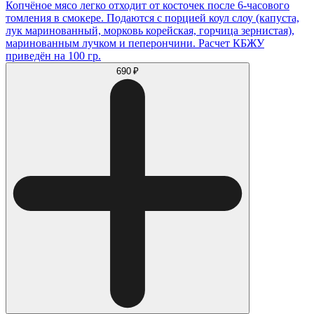
Копчёное мясо легко отходит от косточек после 6-часового
томления в смокере. Подаются с порцией коул слоу (капуста,
лук маринованный, морковь корейская, горчица зернистая),
маринованным лучком и пеперончини. Расчет КБЖУ
приведён на 100 гр.
690 ₽